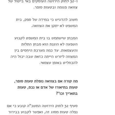
ו-32 לחוק הירושה העוסקים באי ביטול של 
צוואה פגומה ובטעות סופר.  
חשוב להדגיש כי במידה של ספק, בית 
המשפט לא יתקן את הצוואה.
המבחן שישתמש בו בית המשפט לקבוע 
השפעה לא הוגנת הוא מבחן התלות 
והעצמאות. עד כמה מערכת היחסים בין 
המצווה ליורש הייתה כזאת שבה יכול היה 
להכחליט באופן עצמאי.
מה קורה אם בצוואה נופלת טעות סופר, 
טעות בתיאורו של אדם או נכס, טעות 
בתאריך וכו'?
סעיף 32 לחוק הירושה התשכ"ה קובע כי אם 
נפלה טעות מסוג זה, ואפשר לקבוע בבירור 