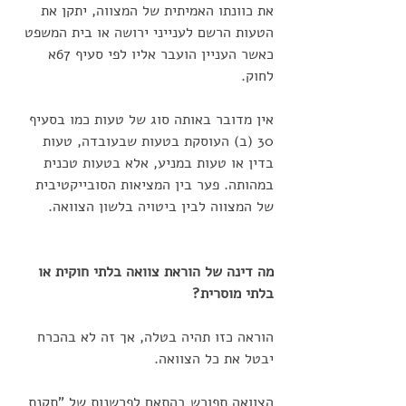
את כוונתו האמיתית של המצווה, יתקן את 
הטעות הרשם לענייני ירושה או בית המשפט 
כאשר העניין הועבר אליו לפי סעיף 67א 
לחוק.
אין מדובר באותה סוג של טעות כמו בסעיף 
30 (ב) העוסקת בטעות שבעובדה, טעות 
בדין או טעות במניע, אלא בטעות טכנית 
במהותה. פער בין המציאות הסובייקטיבית 
של המצווה לבין ביטויה בלשון הצוואה.
מה דינה של הוראת צוואה בלתי חוקית או 
בלתי מוסרית? 
הוראה כזו תהיה בטלה, אך זה לא בהכרח 
יבטל את כל הצוואה. 
הצוואה תפורש בהתאם לפרשנות של "תקנת 