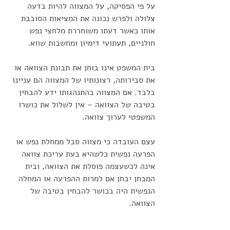
על פי הפסיקה, על המצווה להיות בדעה 
צלולה ולפרש נכונה את המציאות הסובבת 
אותו כאשר דעתו משוחררת מלחצי נפש 
חולניים, תעתועי דימיון ומחשבות שווא.
בית המשפט אינו בוחן את תבונת הצוואה או 
את סבירותה, רצונותיו של המצווה הם עניינו 
בלבד. אם המצווה בהתנהגותו ידע להבחין 
בטיבה של הצוואה – אין לשלול את כושרו 
המשפטי לערוך צוואה. 
עצם העובדה כי מצווה סבל ממחלת נפש או 
הפרעה נפשית כלשהיא בעת עריכת צוואה 
אינה לכשעצמה פוסלת את הצוואה, ובית 
המבחן יבחן אם למרות ההפרעה או המחלה 
הנפשית היה בכושר להבחין בטיבה של 
הצוואה.